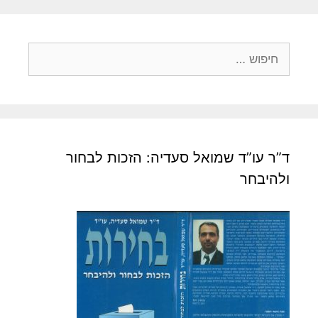
ח
י
פ
ו
ש
:
ד”ר עו”ד שמואל סעדיה: הזכות לבחור
ולהיבחר