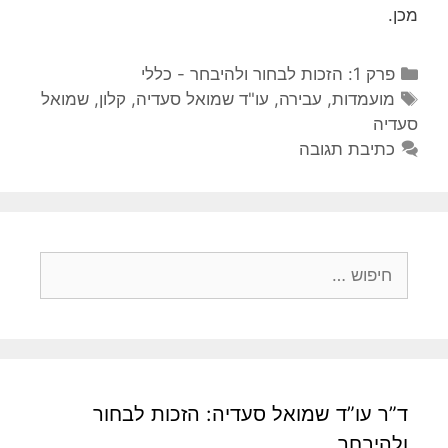
מכן.
ק
פרק 1: הזכות לבחור ולהיבחר - כללי
ט
ת
מועמדות
,
עבירה
,
עו"ד שמואל סעדיה
,
קלון
,
שמואל
ג
ג
סעדיה
ו
י
כתיבת תגובה
ו
ר
י
ת
ו
ת
ח
י
פ
ו
ש
:
ד”ר עו”ד שמואל סעדיה: הזכות לבחור
ולהיבחר