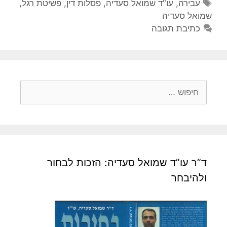
ט
ת
עבירה
,
עו"ד שמואל סעדיה
,
פסלות דין
,
פשיטת רגל
,
ג
ג
שמואל סעדיה
ו
י
כתיבת תגובה
ו
ר
י
ת
ו
ת
ח
י
פ
ו
ש
:
ד”ר עו”ד שמואל סעדיה: הזכות לבחור
ולהיבחר