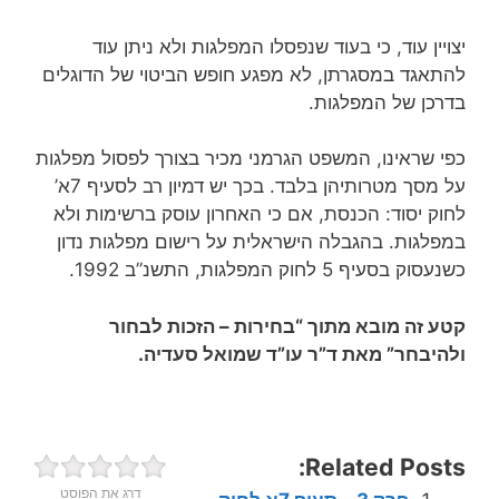
יצויין עוד, כי בעוד שנפסלו המפלגות ולא ניתן עוד
להתאגד במסגרתן, לא מפגע חופש הביטוי של הדוגלים
בדרכן של המפלגות.
כפי שראינו, המשפט הגרמני מכיר בצורך לפסול מפלגות
על מסך מטרותיהן בלבד. בכך יש דמיון רב לסעיף 7א’
לחוק יסוד: הכנסת, אם כי האחרון עוסק ברשימות ולא
במפלגות. בהגבלה הישראלית על רישום מפלגות נדון
כשנעסוק בסעיף 5 לחוק המפלגות, התשנ”ב 1992.
קטע זה מובא מתוך “בחירות – הזכות לבחור
ולהיבחר” מאת ד”ר עו”ד שמואל סעדיה.
Related Posts:
דרג את הפוסט