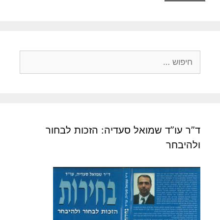
ח
י
פ
ו
ש
:
ד”ר עו”ד שמואל סעדיה: הזכות לבחור
ולהיבחר