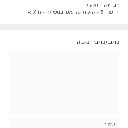
י
ו
הבחירה – חלק ג
ו
ר
פרק 5 – הזכות להתאגד במפלגה – חלק א
ו
י
ט
ו
פ
ת
ו
כתוב/כתבי תגובה
ס
ט
ת
י
ג
ם
ו
ב
ה
ש